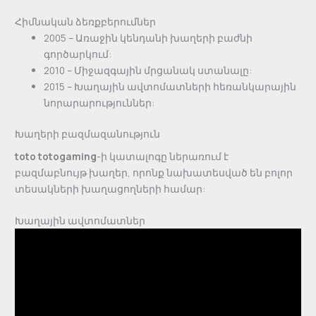
Հիմնական ձեռքբերումներ
2005 – Առաջին կենդանի խաղերի բաժնի
գործարկում:
2010 – Միջազգային մրցանակ ստանալը:
2015 – Խաղային ավտոմատների հեռանկարային
նորարարություններ:
Խաղերի բազմազանություն
toto totogaming
-ի կատալոգը ներառում է
բազմաբնույթ խաղեր, որոնք նախատեսված են բոլոր
տեսակների խաղացողների համար:
Խաղային ավտոմատներ