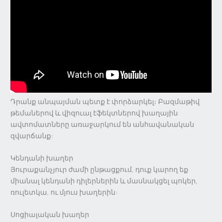
Դրանք անպայման պետք է փորձարկել։ Բազմաթիվ
թեմաներով և վիզուալ էֆեկտներով խաղային
ավտոմատները առաջարկում են անհավանական
զվարճանք:
Կենդանի խաղեր
Յուրաքանչյուր ժամի ընթացքում, դուք կարող եք
միանալ կենդանի դիլերներին և մասնակցել պոկեր,
ռուլետկա, ու մյուս խաղերին:
Սոցիալական խաղեր