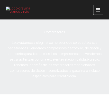
Ir
al
contenido
Compresores
Le ayudamos a elegir el compresor que se adapte a sus
necesidades. Vendemos compresores de tornillo, de pistón y
accesorios para todos ellos. Los compresores que vendemos
se caracterizan por una excelente relación calidad-precio.
Tenemos, además de los compresores mencionados,
compresores de pistón insonorizados, a gasolina o incluso
especiales para odontología.