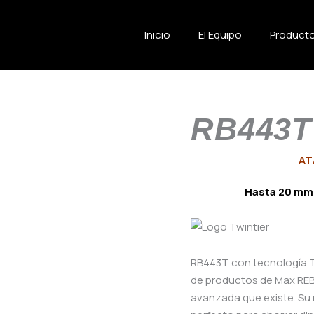
Inicio
El Equipo
Product
RB443T
AT
Hasta 20 mm 
RB443T con tecnología TW
de productos de Max REBA
avanzada que existe. Su r