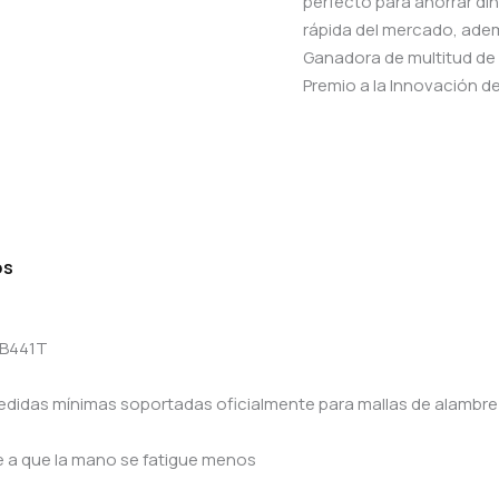
perfecto para ahorrar din
rápida del mercado, adem
Ganadora de multitud de 
Premio a la Innovación d
os
RB441T
edidas mínimas soportadas oficialmente para mallas de alambre
ye a que la mano se fatigue menos