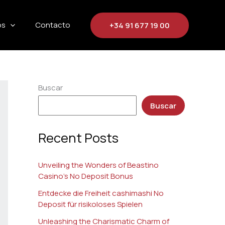
os
Contacto
+34 91 677 19 00
Buscar
Buscar
Recent Posts
Unveiling the Wonders of Beastino
Casino’s No Deposit Bonus
Entdecke die Freiheit cashimashi No
Deposit für risikoloses Spielen
Unleashing the Charismatic Charm of