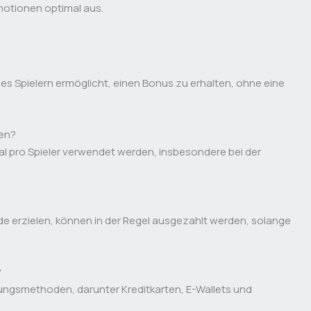
motionen optimal aus.
r es Spielern ermöglicht, einen Bonus zu erhalten, ohne eine
den?
al pro Spieler verwendet werden, insbesondere bei der
ode erzielen, können in der Regel ausgezahlt werden, solange
?
lungsmethoden, darunter Kreditkarten, E-Wallets und