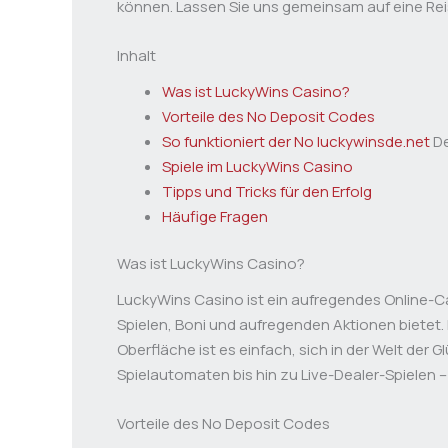
können. Lassen Sie uns gemeinsam auf eine Rei
Inhalt
Was ist LuckyWins Casino?
Vorteile des No Deposit Codes
So funktioniert der No
luckywinsde.net
De
Spiele im LuckyWins Casino
Tipps und Tricks für den Erfolg
Häufige Fragen
Was ist LuckyWins Casino?
LuckyWins Casino ist ein aufregendes Online-Ca
Spielen, Boni und aufregenden Aktionen bietet
Oberfläche ist es einfach, sich in der Welt der
Spielautomaten bis hin zu Live-Dealer-Spielen – 
Vorteile des No Deposit Codes