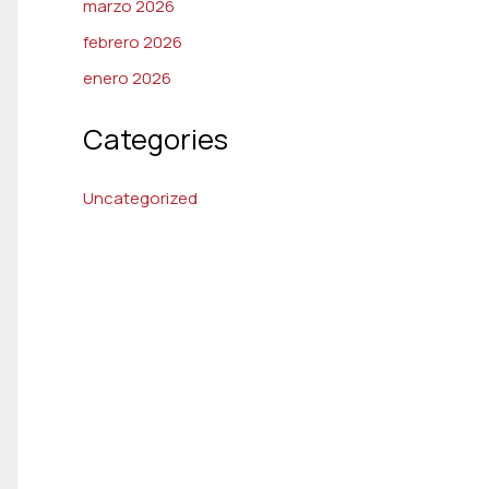
marzo 2026
febrero 2026
enero 2026
Categories
Uncategorized