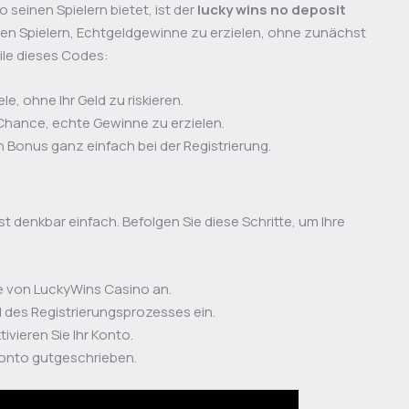
 seinen Spielern bietet, ist der
lucky wins no deposit
euen Spielern, Echtgeldgewinne zu erzielen, ohne zunächst
eile dieses Codes:
le, ohne Ihr Geld zu riskieren.
Chance, echte Gewinne zu erzielen.
en Bonus ganz einfach bei der Registrierung.
st denkbar einfach. Befolgen Sie diese Schritte, um Ihre
te von LuckyWins Casino an.
des Registrierungsprozesses ein.
ivieren Sie Ihr Konto.
konto gutgeschrieben.