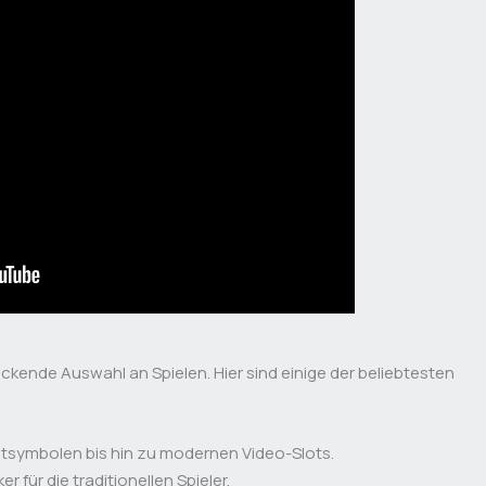
ckende Auswahl an Spielen. Hier sind einige der beliebtesten
tsymbolen bis hin zu modernen Video-Slots.
r für die traditionellen Spieler.